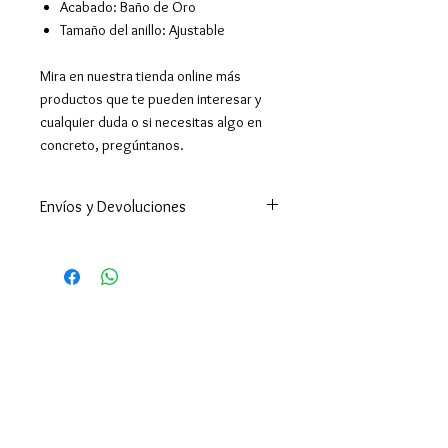
Acabado: Baño de Oro
Tamaño del anillo: Ajustable
Mira en nuestra tienda online más
productos que te pueden interesar y
cualquier duda o si necesitas algo en
concreto, pregúntanos.
Envíos y Devoluciones
Enviamos a todo el mundo. A
España península en 24-48h
(excepto Ceuta y Melilla que los
tiempos son superiores ).
Enviamos a Canarias y Baleares. Y
por supuesto hacemos envíos
internacionales.
El envío es gratuito en España por
compras superiores a 39€,