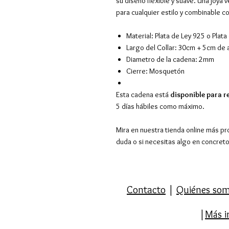
su diseño flexible y suave. Una joya 
para cualquier estilo y combinable c
Material: Plata de Ley 925 o Plat
Largo del Collar
:
30cm + 5cm de a
Diametro de la cadena: 2mm
Cierre: Mosquetón
Esta cadena está
disponible para r
5 días hábiles como máximo.
Mira en nuestra tienda online más pr
duda o si necesitas algo en concret
Contacto
|
Quiénes so
|
Más i