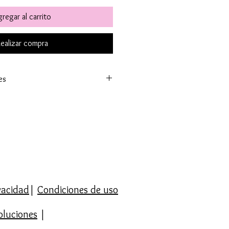
regar al carrito
ealizar compra
es
o enviaremos máximo en 5 días
el mundo. A España península en
Ceuta y Melilla que los tiempos
 Enviamos a Canarias y Baleares. Y
emos envíos internacionales.
ito en España por compras
 Portugal superior a 50€ y en
ivacidad
|
Condiciones de uso
l mundo superior a 90€.
la opción de Recoger el Pedido
oluciones
|
/Mallorca con C/ Sibelius. Se