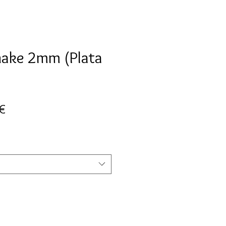
ake 2mm (Plata
Precio
€
de
oferta