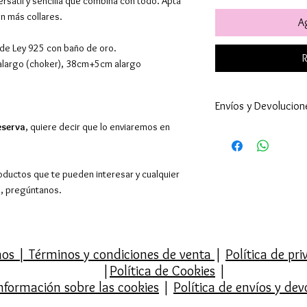
versátil y sencilla que combina con todo. Apta
on más collares.
Ag
a de Ley 925 con baño de oro.
R
largo (choker), 38cm+5cm alargo
Envíos y Devolucion
eserva
, quiere decir que lo enviaremos en
Este producto l
hábiles.
Enviamos a todo 
oductos que te pueden interesar y cualquier
24-48h (excepto 
o, pregúntanos.
son superiores ).
por supuesto hac
El envío es gratu
superiores a 39€,
mos
|
Términos y condiciones de venta
|
Política de pr
Europa y resto de
|
Política de Cookies
|
También tenemos 
nformación sobre las cookies
|
Política de envíos y dev
en Barcelona en C