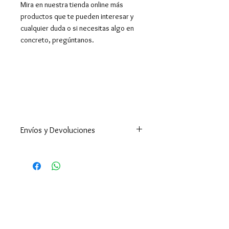
Mira en nuestra tienda online más
productos que te pueden interesar y
cualquier duda o si necesitas algo en
concreto, pregúntanos.
Envíos y Devoluciones
Este producto esta disponible
para Reserva, te lo enviaremos
máximo en 10 días hábiles.
Enviamos a todo el mundo. A
España península en 24-48h
(excepto Ceuta y Melilla que los
tiempos son superiores ).