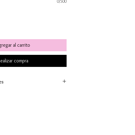
0/500
regar al carrito
ealizar compra
es
tá disponible para reserva, lo
o en 5 días hábiles.
el mundo. A España península en
Ceuta y Melilla que los tiempos
 Enviamos a Canarias y Baleares. Y
emos envíos internacionales.