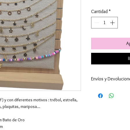
Cantidad
*
Ag
R
Envíos y Devolucion
Este producto es
enviaremos máxim
 ) y con diferentes motivos : trébol, estrella,
Enviamos a todo 
a, plaquitas, mariposa...
24-48h (excepto 
son superiores ).
on Baño de Oro
por supuesto hac
cm