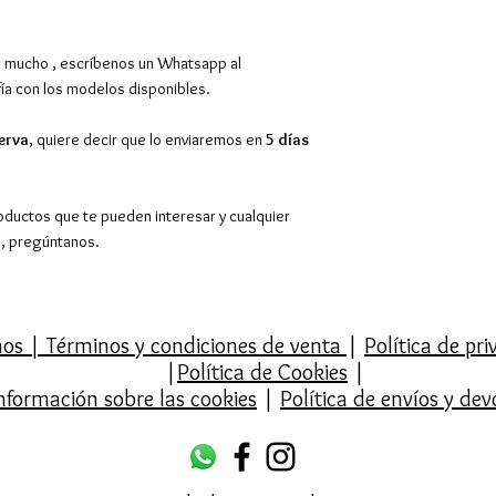
El envío es gratu
superiores a 39€,
Europa y resto d
mucho , escríbenos un Whatsapp al
También tenemos 
a con los modelos disponibles.
en Barcelona en C
entregarán los pe
erva
, quiere decir que lo enviaremos en
5 días
Contactaremos co
hora de 10.00 a 1
oductos que te pueden interesar y cualquier
pedido mínimo.
o, pregúntanos.
Devoluciones y c
desde la recepci
Para más información
Envíos y Cambios y 
mos
|
Términos y condiciones de venta
|
Política de pr
|
Política de Cookies
|
nformación sobre las cookies
|
Política de envíos y dev