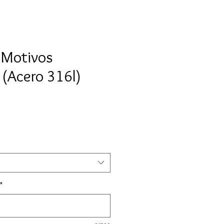
 Motivos
 (Acero 316l)
o
*