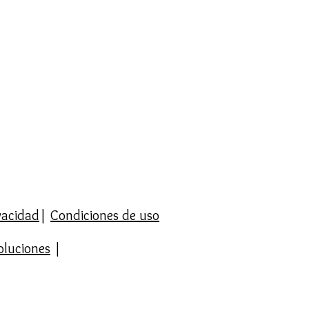
ito en España por compras
 Portugal superior a 50€ y en
el mundo superior a 90€.
la opción de Recoger el Pedido
/Mallorca con C/ Sibelius. Se
didos los sábados por la mañana.
n vosotros para concretar la
4.00. El coste será gratis y sin
ambios dentro de los 14 días
ón del producto.
, consulta la página
Política de
devoluciones.
ivacidad
|
Condiciones de uso
oluciones
|