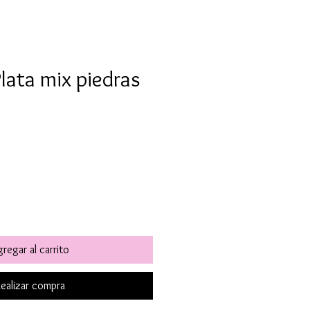
Plata mix piedras
o
regar al carrito
ealizar compra