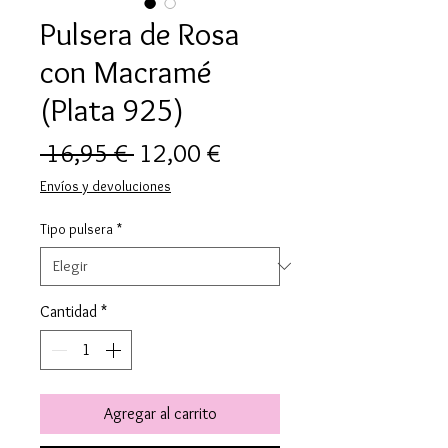
Pulsera de Rosa
con Macramé
(Plata 925)
Precio
Precio
 16,95 € 
12,00 €
de
Envíos y devoluciones
oferta
Tipo pulsera
*
Cantidad
*
Agregar al carrito