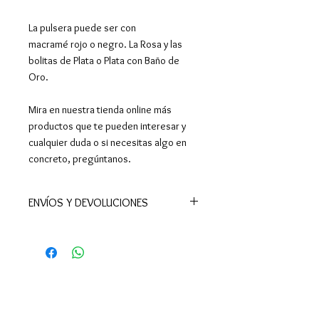
La pulsera puede ser con
macramé rojo o negro. La Rosa y las
bolitas de Plata o Plata con Baño de
Oro.
Mira en nuestra tienda online más
productos que te pueden interesar y
cualquier duda o si necesitas algo en
concreto, pregúntanos.
ENVÍOS Y DEVOLUCIONES
📦Realizamos envíos a todo el
mundo.
En España península el plazo de
entrega es de 24-48 h (excepto
Ceuta y Melilla, donde los tiempos
son superiores). También enviamos a