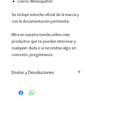
Cierre: Monsquetón
Se incluye estuche oficial de la marca y
con la documentación pertinente.
Mira en nuestra tienda online más
productos que te pueden interesar y
cualquier duda o si necesitas algo en
concreto, pregúntanos.
Envíos y Devoluciones
Enviamos a todo el mundo. A
España península en 24-48h
(excepto Ceuta y Melilla que los
tiempos son superiores ).
Enviamos a Canarias y Baleares. Y
por supuesto hacemos envíos
internacionales.