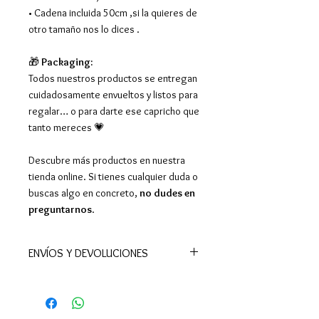
• Cadena incluida 50cm ,si la quieres de
otro tamaño nos lo dices .
🎁
Packaging:
Todos nuestros productos se entregan
cuidadosamente envueltos y listos para
regalar… o para darte ese capricho que
tanto mereces 💗
Descubre más productos en nuestra
tienda online. Si tienes cualquier duda o
buscas algo en concreto,
no dudes en
preguntarnos
.
ENVÍOS Y DEVOLUCIONES
📦Realizamos envíos a todo el
mundo.
En España península el plazo de