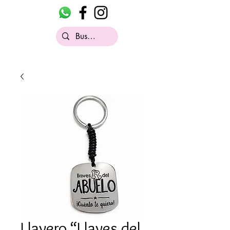
Llavero “Llaves del