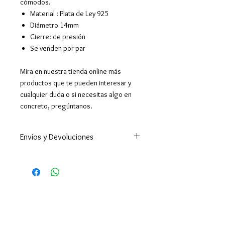
cómodos.
Material : Plata de Ley 925
Diámetro 14mm
Cierre: de presión
Se venden por par
Mira en nuestra tienda online más
productos que te pueden interesar y
cualquier duda o si necesitas algo en
concreto, pregúntanos.
Envíos y Devoluciones
Enviamos a todo el mundo. A
España península en 24-48h
(excepto Ceuta y Melilla que los
tiempos son superiores ).
Enviamos a Canarias y Baleares. Y
por supuesto hacemos envíos