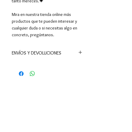
tanto mereces.💗
Mira en nuestra tienda online más
productos que te pueden interesar y
cualquier duda o si necesitas algo en
concreto, pregúntanos.
ENVÍOS Y DEVOLUCIONES
📦Realizamos envíos a todo el
mundo.
En España península el plazo de
entrega es de 24-48 h (excepto
Ceuta y Melilla, donde los tiempos
son superiores). También enviamos a
Canarias y Baleares, así como a
Portugal, Europa y resto del mundo.
El envío es gratuito:
• En España a partir de 39 €