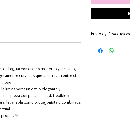
R
Envíos y Devolucion
Enviamos a todo 
24-48h (excepto 
son superiores ).
por supuesto hac
ente al agua) con diseño moderno y atrevido,
El envío es gratu
geramente curvadas que se enlazan entre sí
superiores a 39€,
minoso.
Europa y resto de
la luz y aporta un estilo elegante y
También tenemos 
n una pieza con personalidad. Flexible y
1-Recoger el Pe
ara llevar sola como protagonista o combinada
con C/Sibelius. S
actual.
mañana de lunes 
lo propio. ✨
vosotros para con
el día. Y el coste