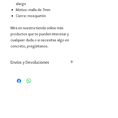
alargo
Motivo: malla de 7mm
Cierre: mosquetón
Mira en nuestra tienda online más
productos que te pueden interesar y
cualquier duda o si necesitas algo en
concreto, pregúntanos.
Envíos y Devoluciones
Enviamos a todo el mundo. A
España península en 24-48h
(excepto Ceuta y Melilla que los
tiempos son superiores ).
Enviamos a Canarias y Baleares. Y
por supuesto hacemos envíos
internacionales.
El envío es gratuito en España por