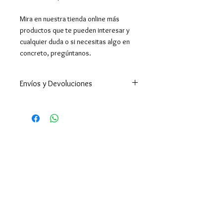
Mira en nuestra tienda online más
productos que te pueden interesar y
cualquier duda o si necesitas algo en
concreto, pregúntanos.
Envíos y Devoluciones
Enviamos a todo el mundo. A
España península en 24-48h
(excepto Ceuta y Melilla que los
tiempos son superiores ).
Enviamos a Canarias y Baleares. Y
por supuesto hacemos envíos
internacionales.
El envío es gratuito en España por
compras superiores a 39€,
Portugal superior a 50€ y en
Europa y resto del mundo