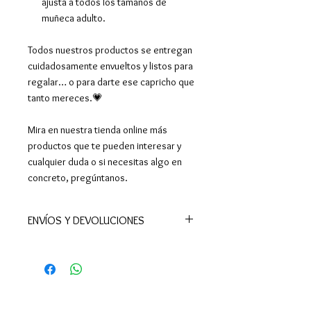
ajusta a todos los tamaños de
muñeca adulto.
Todos nuestros productos se entregan
cuidadosamente envueltos y listos para
regalar… o para darte ese capricho que
tanto mereces.💗
Mira en nuestra tienda online más
productos que te pueden interesar y
cualquier duda o si necesitas algo en
concreto, pregúntanos.
ENVÍOS Y DEVOLUCIONES
📦Realizamos envíos a todo el
mundo.
En España península el plazo de
entrega es de 24-48 h (excepto