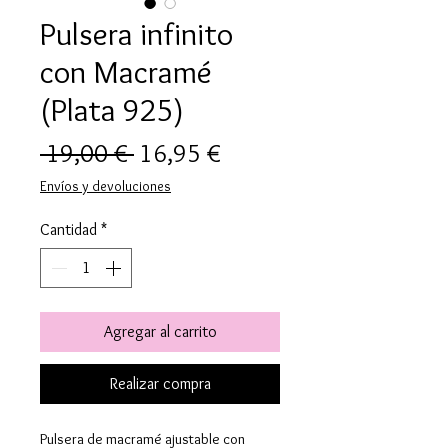
Pulsera infinito
con Macramé
(Plata 925)
Precio
Precio
 19,00 € 
16,95 €
de
Envíos y devoluciones
oferta
Cantidad
*
Agregar al carrito
Realizar compra
Pulsera de macramé ajustable con