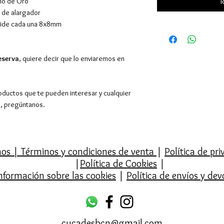
año de Oro
R
m de alargador
 mide cada una 8x8mm
eserva
, quiere decir que lo enviaremos en
oductos que te pueden interesar y cualquier
o, pregúntanos.
mos
|
Términos y condiciones de venta
|
Política de pr
|
Política de Cookies
|
nformación sobre las cookies
|
Política de envíos y dev
cucadesbcn@gmail.com