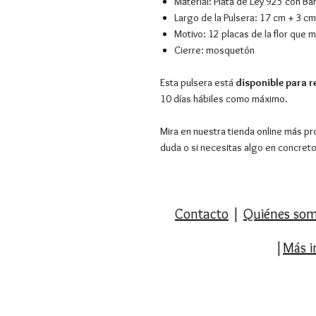
Material: Plata de Ley 925 con B
Largo de la Pulsera: 17 cm + 3 c
Motivo: 12 placas de la flor que
Cierre: mosquetón
Esta pulsera está
disponible para r
10 días hábiles como máximo.
Mira en nuestra tienda online más pr
duda o si necesitas algo en concret
Contacto
|
Quiénes so
|
Más i