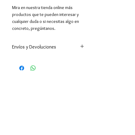
Mira en nuestra tienda online más
productos que te pueden interesar y
cualquier duda o si necesitas algo en
concreto, pregúntanos.
Envíos y Devoluciones
Enviamos a todo el mundo. A
España península en 24-48h
(excepto Ceuta y Melilla que los
tiempos son superiores ).
Enviamos a Canarias y Baleares. Y
por supuesto hacemos envíos
internacionales.
El envío es gratuito en España por
compras superiores a 39€,
Portugal superior a 50€ y en
Europa y resto del mundo