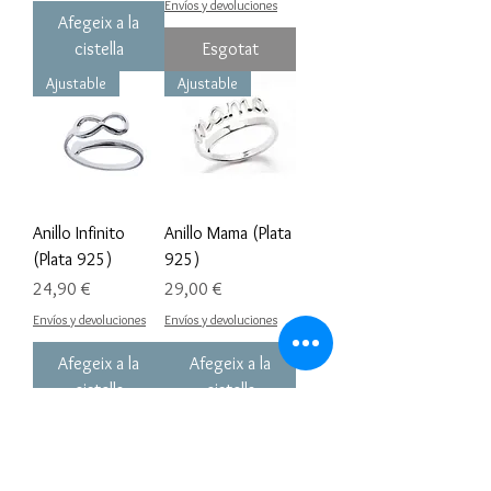
Envíos y devoluciones
Afegeix a la
cistella
Esgotat
Ajustable
Ajustable
Anillo Infinito
Anillo Mama (Plata
(Plata 925)
925)
Preu
Preu
24,90 €
29,00 €
Envíos y devoluciones
Envíos y devoluciones
Afegeix a la
Afegeix a la
cistella
cistella