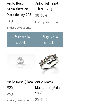
Anillo Rosa
Anillo del Panot
Minimalista en
(Plata 925)
Plata de Ley 925
Preu
38,00 €
Preu
16,00 €
Envíos y devoluciones
Envíos y devoluciones
Afegeix a la
Afegeix a la
cistella
cistella
Anillo Rosa (Plata
Anillo Mama
925)
Multicolor (Plata
925)
Preu
29,00 €
Preu
25,00 €
Envíos y devoluciones