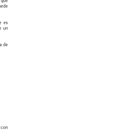
e que
uede
e es
n un
ca de
 con