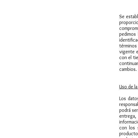
Se estab
proporci
comprome
pedimos 
identifi
términos
vigente 
con el ti
continua
cambios.
Uso de la
Los dato
responsa
podrá ser
entrega,
informac
con los 
producto