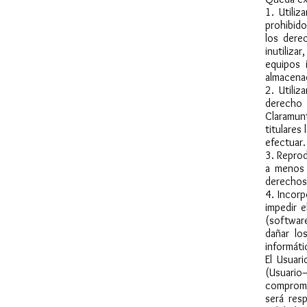
1. Utiliz
prohibido
los dere
inutilizar
equipos 
almacenad
2. Utili
derecho 
Claramun
titulares
efectuar.
3. Reprod
a menos 
derechos 
4. Incor
impedir e
(softwar
dañar lo
informáti
El Usuar
(Usuario
comprome
será res