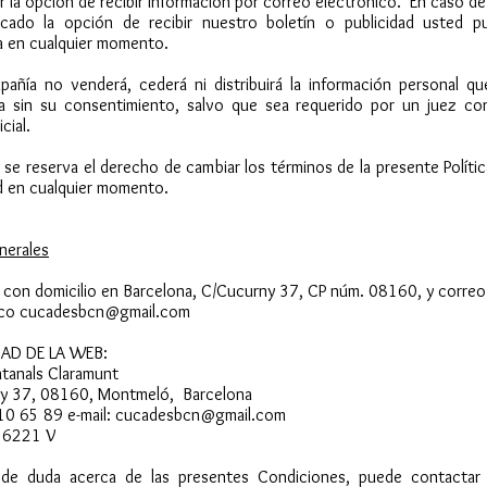
 la opción de recibir información por correo electrónico. En caso d
cado la opción de recibir nuestro boletín o publicidad usted p
a en cualquier momento.
pañía no venderá, cederá ni distribuirá la información personal qu
da sin su consentimiento, salvo que sea requerido por un juez co
cial.
e reserva el derecho de cambiar los términos de la presente Políti
d en cualquier momento.
nerales
 con domicilio en Barcelona, C/Cucurny 37, CP núm. 08160, y correo
ico
cucadesbcn@gmail.com
DAD DE LA WEB:
ntanals Claramunt
y 37, 08160, Montmeló, Barcelona
 10 65 89 e-mail: cucadesbcn@gmail.com
56221 V
de duda acerca de las presentes Condiciones, puede contactar