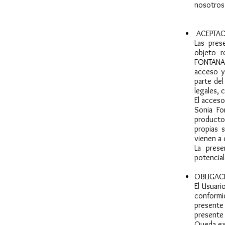
nosotros 
ACEPTAC
Las pres
objeto 
FONTANAL
acceso y 
parte del
legales, 
El acceso
Sonia Fo
producto
propias 
vienen a 
La prese
potencial
OBLIGAC
El Usuari
conformid
presente
presente
Queda ex