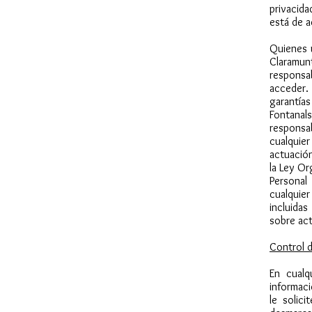
privacida
está de 
Quienes u
Claramunt
responsa
acceder.
garantía
Fontanal
responsa
cualquie
actuación
la Ley O
Personal
cualquie
incluida
sobre act
Control d
En cualq
informac
le solic