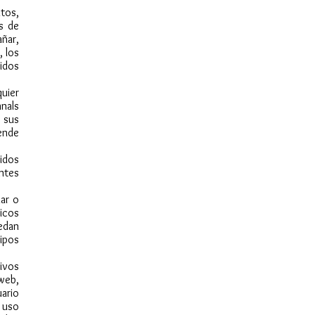
itos,
os de
ñar,
, los
idos
uier
nals
 sus
tende
nidos
ntes
ar o
ticos
edan
ipos
ivos
web,
ario
 uso