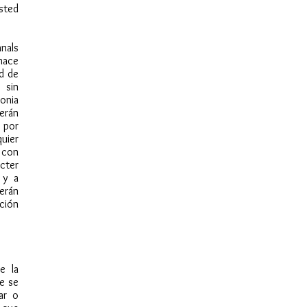
usted
anals
 hace
d de
 sin
onia
erán
 por
uier
o con
cter
 y a
erán
ción
e la
e se
ar o