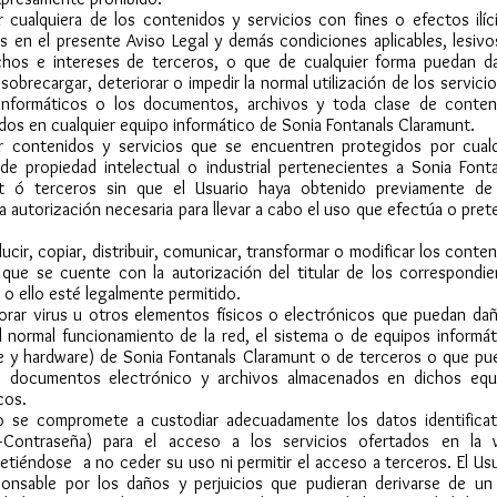
ar cualquiera de los contenidos y servicios con fines o efectos ilíc
s en el presente Aviso Legal y demás condiciones aplicables, lesiv
chos e intereses de terceros, o que de cualquier forma puedan da
, sobrecargar, deteriorar o impedir la normal utilización de los servicio
informáticos o los documentos, archivos y toda clase de conten
os en cualquier equipo informático de Sonia Fontanals Claramunt.
zar contenidos y servicios que se encuentren protegidos por cualq
de propiedad intelectual o industrial pertenecientes a Sonia Fonta
t ó terceros sin que el Usuario haya obtenido previamente de
 la autorización necesaria para llevar a cabo el uso que efectúa o pre
ucir, copiar, distribuir, comunicar, transformar o modificar los conte
que se cuente con la autorización del titular de los correspondie
o ello esté legalmente permitido.
porar virus u otros elementos físicos o electrónicos que puedan dañ
l normal funcionamiento de la red, el sistema o de equipos informá
e y hardware) de Sonia Fontanals Claramunt o de terceros o que pu
s documentos electrónico y archivos almacenados en dichos equ
cos.
io se compromete a custodiar adecuadamente los datos identificat
–Contraseña) para el acceso a los servicios ofertados en la 
tiéndose a no ceder su uso ni permitir el acceso a terceros. El Usu
ponsable por los daños y perjuicios que pudieran derivarse de un