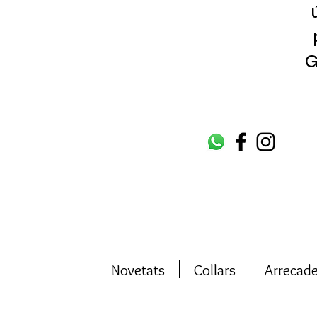
G
Novetats
Collars
Arrecad