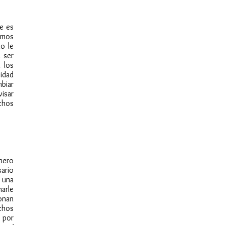
e es
amos
o le
 ser
 los
idad
biar
visar
chos
hero
ario
r una
arle
onan
chos
 por