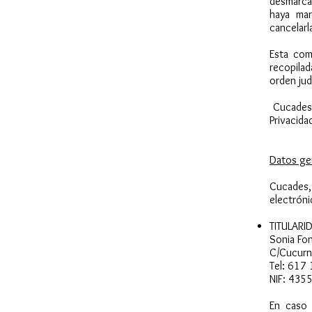
desmarcar
haya mar
cancelarl
Esta com
recopila
orden judi
Cucades s
Privacida
Datos ge
Cucades,
electrón
TITULARI
Sonia Fo
C/Cucurn
Tel: 617
NIF: 435
En caso 