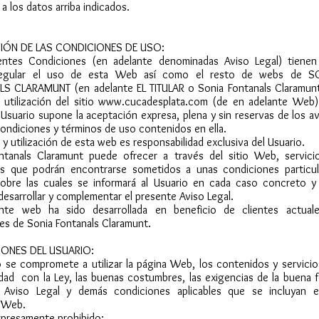
a los datos arriba indicados.
IÓN DE LAS CONDICIONES DE USO:
entes Condiciones (en adelante denominadas Aviso Legal) tienen
regular el uso de esta Web así como el resto de webs de S
S CLARAMUNT (en adelante EL TITULAR o Sonia Fontanals Claramunt)
utilización del sitio
www.cucadesplata.com
(de en adelante Web)
 Usuario supone la aceptación expresa, plena y sin reservas de los a
condiciones y términos de uso contenidos en ella.
 y utilización de esta web es responsabilidad exclusiva del Usuario.
ntanals Claramunt puede ofrecer a través del sitio Web, servici
s que podrán encontrarse sometidos a unas condiciones particul
sobre las cuales se informará al Usuario en cada caso concreto y
desarrollar y complementar el presente Aviso Legal.
nte web ha sido desarrollada en beneficio de clientes actual
es de Sonia Fontanals Claramunt.
IONES DEL USUARIO:
o se compromete a utilizar la página Web, los contenidos y servici
ad con la Ley, las buenas costumbres, las exigencias de la buena f
 Aviso Legal y demás condiciones aplicables que se incluyan e
 Web.
presamente prohibido: