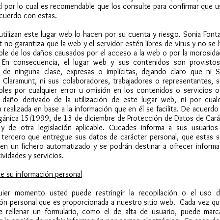
d por lo cual es recomendable que los consulte para confirmar que 
acuerdo con estas.
tilizan este lugar web lo hacen por su cuenta y riesgo. Sonia Font
 no garantiza que la web y el servidor estén libres de virus y no se
ble de los daños causados por el acceso a la web o por la morosida
 En consecuencia, el lugar web y sus contenidos son provistos
s de ninguna clase, expresas o implícitas, dejando claro que ni S
s Claramunt, ni sus colaboradores, trabajadores o representantes, s
bles por cualquier error u omisión en los contenidos o servicios o
r daño derivado de la utilización de este lugar web, ni por cualq
 realizada en base a la información que en él se facilita. De acuerd
rgánica 15/1999, de 13 de diciembre de Protección de Datos de Cará
 y de otra legislación aplicable. Cucades informa a sus usuarios
r tercero que entregue sus datos de carácter personal, que estas s
s en un fichero automatizado y se podrán destinar a ofrecer informa
ividades y servicios.
e su información personal
uier momento usted puede restringir la recopilación o el uso d
ión personal que es proporcionada a nuestro sitio web. Cada vez qu
ite rellenar un formulario, como el de alta de usuario, puede marc