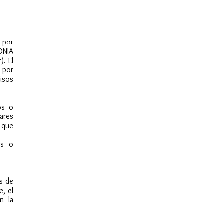
 por
ONIA
. El
 por
visos
os o
ares
 que
es o
os de
e, el
n la