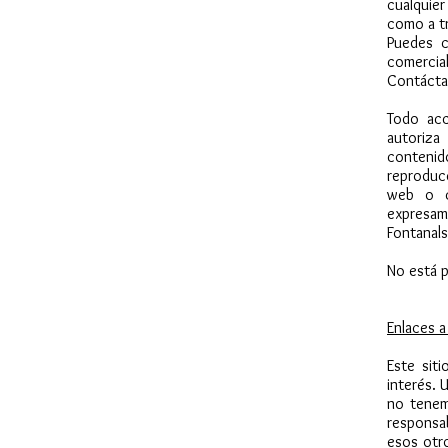
cualquie
como a tr
Puedes c
comerci
Contácta
Todo acc
autoriza
contenid
reproducc
web o c
expresam
Fontanals
No está p
Enlaces a
Este sit
interés. 
no tenem
responsa
esos otro