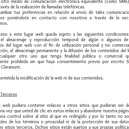
r otro medio de comunicación electrónica equivalente (como SMS),
avés de la realización de llamadas telefónicas.
ambiar tus preferencias en relación al envío de tales comunicaci
ales poniéndote en contacto con nosotros a través de la sec
nos.
eso a este lugar web queda sujeto a las siguientes condiciones
 el almacenaje y reproducción temporal de algún o algunos de
os del lugar web con el fin de utilización personal y no comercial
ión, el almacenaje permanente y la difusión de los contenidos del 
ualquier otro uso que tenga finalidad pública o comercial q
ente prohibida sin que haya consentimiento previo por escrito S
 Claramunt.
ermitida la modificación de la web ni de sus contenidos.
 Terceros
io web pudiera contener enlaces a otros sitios que pudieran ser d
Una vez que usted de clic en estos enlaces y abandone nuestra págin
os control sobre al sitio al que es redirigido y por lo tanto no s
bles de los términos o privacidad ni de la protección de sus dato
s sitios terceros. Dichos sitios están sujetos a sus propias polític