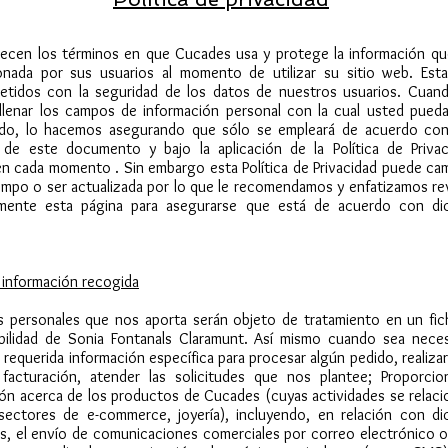
lecen los términos en que Cucades usa y protege la información qu
onada por sus usuarios al momento de utilizar su sitio web. Est
tidos con la seguridad de los datos de nuestros usuarios. Cuand
llenar los campos de información personal con la cual usted pueda
cado, lo hacemos asegurando que sólo se empleará de acuerdo con
 de este documento y bajo la aplicación de la Política de Privac
en cada momento . Sin embargo esta Política de Privacidad puede cam
empo o ser actualizada por lo que le recomendamos y enfatizamos re
mente esta página para asegurarse que está de acuerdo con di
 información recogida
s personales que nos aporta serán objeto de tratamiento en un fic
bilidad de Sonia Fontanals Claramunt. Así mismo cuando sea neces
 requerida información específica para procesar algún pedido, realiza
 facturación, a
tender las solicitudes que nos plantee; Proporcion
ión acerca de los productos de Cucades (cuyas actividades se relaci
sectores de e-commerce, joyería), incluyendo, en relación con di
s, el envío de comunicaciones comerciales por correo electrónico o