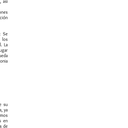
 así
ones
ción
: Se
 los
. La
lugar
ueda
onia
e su
a, ya
omos
s en
as de