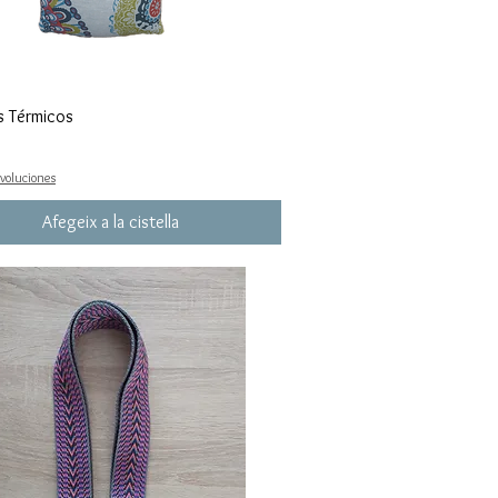
s Térmicos
evoluciones
Afegeix a la cistella