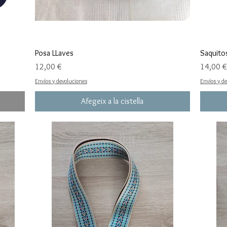
Posa LLaves
Saquito
Preu
Preu
12,00 €
14,00 €
Envíos y devoluciones
Envíos y d
Afegeix a la cistella