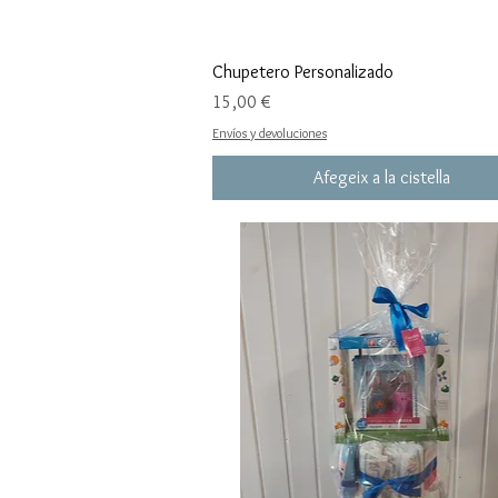
Chupetero Personalizado
Preu
15,00 €
Envíos y devoluciones
Afegeix a la cistella