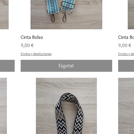
Cinta Bolso
Cinta B
Preu
Preu
9,00 €
9,00 €
Envíos y devoluciones
Envíos y d
Esgotat