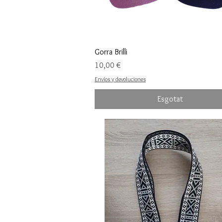
Gorra Brilli
Preu
10,00 €
Envíos y devoluciones
Esgotat