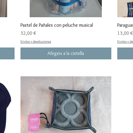
Pastel de Pañales con peluche musical
Paragua
Preu
Preu
32,00 €
13,00 €
Envíos y devoluciones
Envíos y d
Afegeix a la cistella