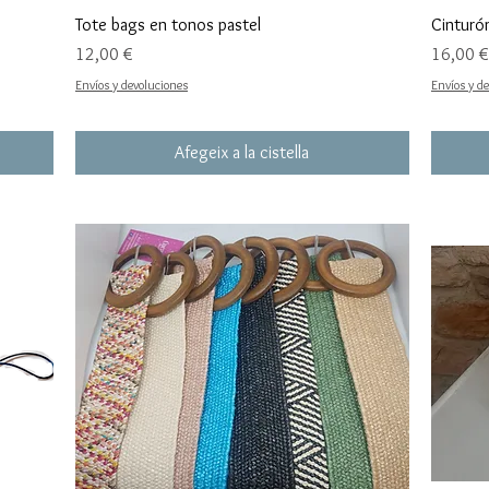
Tote bags en tonos pastel
Cinturó
Preu
Preu
12,00 €
16,00 €
Envíos y devoluciones
Envíos y d
Afegeix a la cistella