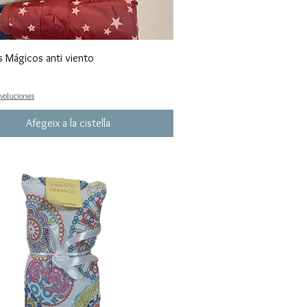
s Mágicos anti viento
evoluciones
Afegeix a la cistella