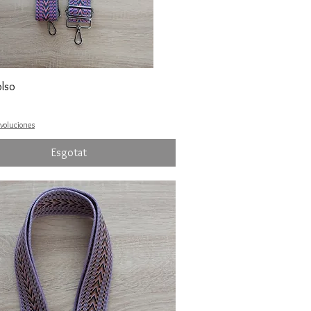
olso
evoluciones
Esgotat