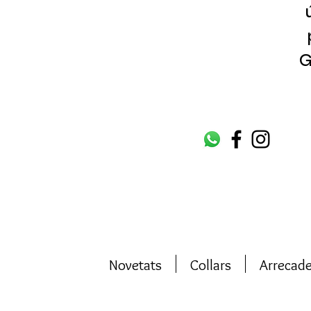
G
Novetats
Collars
Arrecad