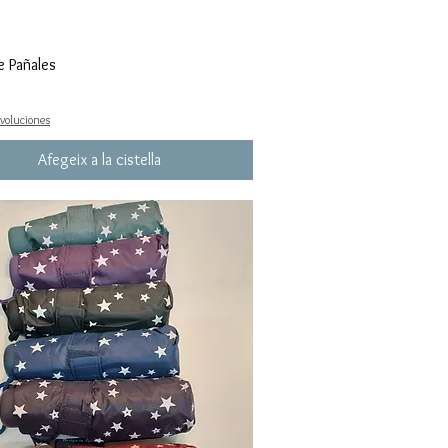
e Pañales
evoluciones
Afegeix a la cistella