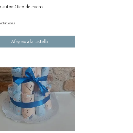
n automático de cuero
evoluciones
Afegeix a la cistella