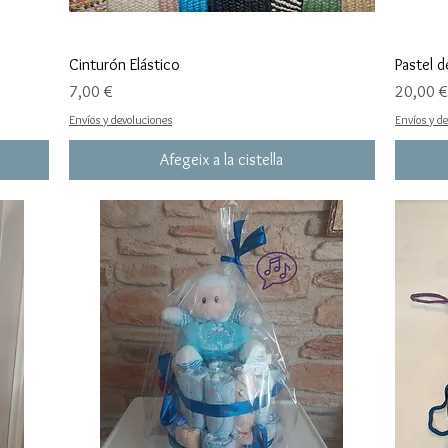
Cinturón Elástico
Pastel d
Preu
Preu
7,00 €
20,00 €
Envíos y devoluciones
Envíos y d
Afegeix a la cistella