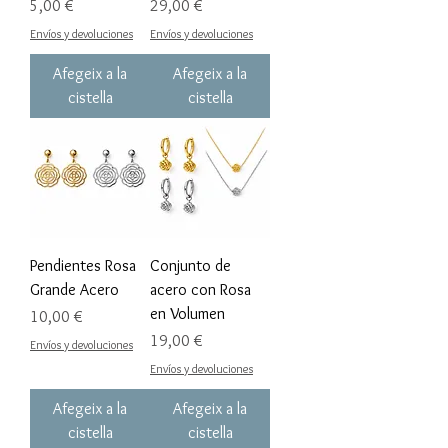
Preu
Preu
5,00 €
29,00 €
Envíos y devoluciones
Envíos y devoluciones
Afegeix a la
Afegeix a la
cistella
cistella
Pendientes Rosa
Conjunto de
Grande Acero
acero con Rosa
en Volumen
Preu
10,00 €
Preu
19,00 €
Envíos y devoluciones
Envíos y devoluciones
Afegeix a la
Afegeix a la
cistella
cistella