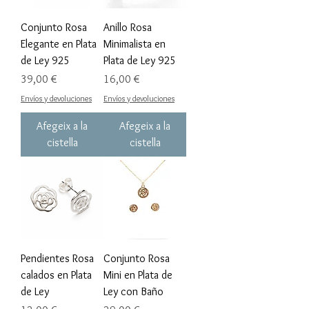
Conjunto Rosa
Anillo Rosa
Elegante en Plata
Minimalista en
de Ley 925
Plata de Ley 925
Preu
Preu
39,00 €
16,00 €
Envíos y devoluciones
Envíos y devoluciones
Afegeix a la
Afegeix a la
cistella
cistella
Pendientes Rosa
Conjunto Rosa
calados en Plata
Mini en Plata de
de Ley
Ley con Baño