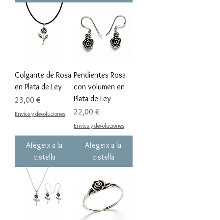
Colgante de Rosa
Pendientes Rosa
en Plata de Ley
con volumen en
Plata de Ley
Preu
23,00 €
Preu
22,00 €
Envíos y devoluciones
Envíos y devoluciones
Afegeix a la
Afegeix a la
cistella
cistella