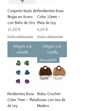
Conjunto Nudo de
Pendientes Rosa
Brujas en Acero
Color 10mm –
con Baño de Oro
Plata de Ley
Preu
Preu
15,00 €
6,00 €
Envíos y devoluciones
Envíos y devoluciones
Afegeix a la
Afegeix a la
cistella
cistella
Novedad!!!
Pendientes Rosa
Bolso Crochet
Color 7mm – Plata
Rosas con Asa de
de Ley
Madera