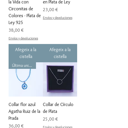
la Vida con
en Plata de Ley
Circonitas de
Preu
23,00 €
Colores - Plata de
Envíos y devoluciones
Ley 925
Preu
38,00 €
Envíos y devoluciones
Afegeix a la
Afegeix a la
cistella
cistella
Última unidad!!!
Collar flor azul
Collar de Círculo
Agatha Ruiz de la
de Plata
Prada
Preu
25,00 €
Preu
36,00 €
Envíos y devoluciones