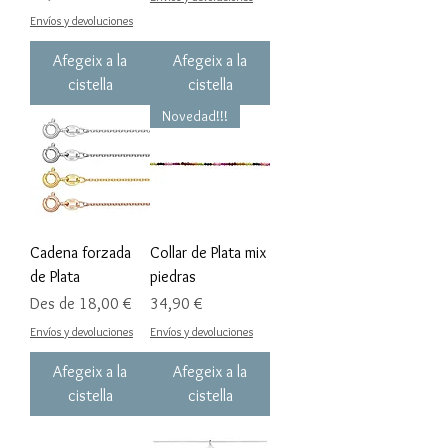
Envíos y devoluciones
Afegeix a la
Afegeix a la
cistella
cistella
Novedad!!!
Cadena forzada
Collar de Plata mix
de Plata
piedras
Preu d'oferta
Preu
Des de
18,00 €
34,90 €
Envíos y devoluciones
Envíos y devoluciones
Afegeix a la
Afegeix a la
cistella
cistella