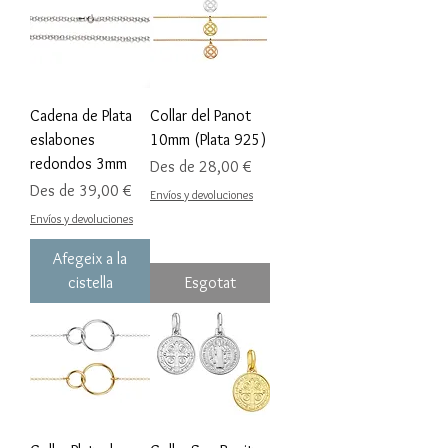
Cadena de Plata
Collar del Panot
eslabones
10mm (Plata 925)
redondos 3mm
Preu d'oferta
Des de
28,00 €
Preu d'oferta
Des de
39,00 €
Envíos y devoluciones
Envíos y devoluciones
Afegeix a la
cistella
Esgotat