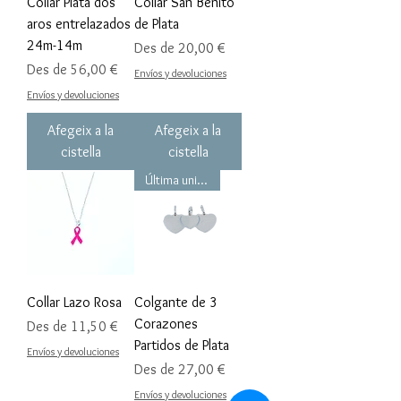
Collar Plata dos
Collar San Benito
aros entrelazados
de Plata
24m-14m
Preu d'oferta
Des de
20,00 €
Preu d'oferta
Des de
56,00 €
Envíos y devoluciones
Envíos y devoluciones
Afegeix a la
Afegeix a la
cistella
cistella
Última unidad!!!
Collar Lazo Rosa
Colgante de 3
Corazones
Preu d'oferta
Des de
11,50 €
Partidos de Plata
Envíos y devoluciones
Preu d'oferta
Des de
27,00 €
Envíos y devoluciones