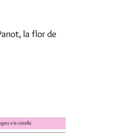
anot, la flor de
geix a la cistella