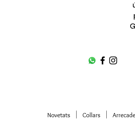
G
Novetats
Collars
Arrecad