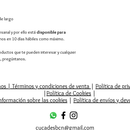
hora de 10.00 a 1
pedido mínimo.
Devoluciones y c
de largo
desde la recepció
Para más información,
sanal y por ello está
disponible para
emos en 10 días hábiles como máximo.
Envíos
y
Cambios y d
oductos que te pueden interesar y cualquier
o, pregúntanos.
mos
|
Términos y condiciones de venta
|
Política de pr
|
Política de Cookies
|
nformación sobre las cookies
|
Política de envíos y dev
cucadesbcn@gmail.com