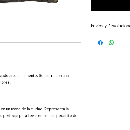
Envíos y Devolucion
Este producto c
especialmente p
10 días hábiles.
Enviamos a todo 
24-48h (excepto 
son superiores ).
icado artesanalmente. Se cierra con una
por supuesto hac
riores.
El envío es gratu
superiores a 39€,
Europa y resto de
También tenemos 
 en un icono de la ciudad. Representa la
en Barcelona en C
s perfecta para llevar encima un pedacito de
entregarán los pe
Contactaremos co