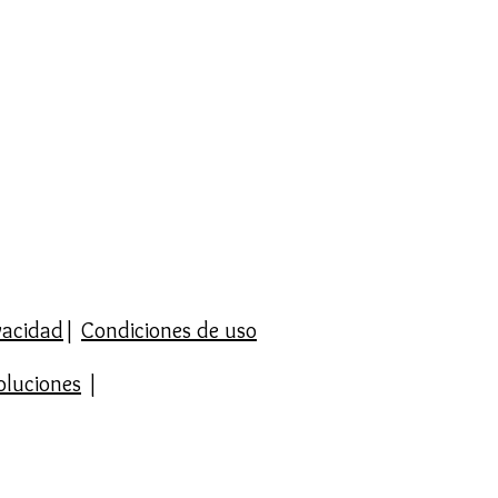
4.00. El coste será gratis y sin
ambios dentro de los 14 días
n del producto.
 consulta la página Política de
evoluciones.
ivacidad
|
Condiciones de uso
oluciones
|