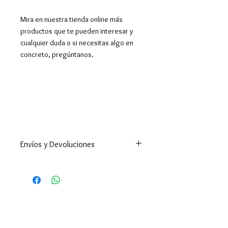
Mira en nuestra tienda online más
productos que te pueden interesar y
cualquier duda o si necesitas algo en
concreto, pregúntanos.
Envíos y Devoluciones
Este producto esta disponible
para Reserva, te lo enviaremos
máximo en 10 días hábiles.
Enviamos a todo el mundo. A
España península en 24-48h
(excepto Ceuta y Melilla que los