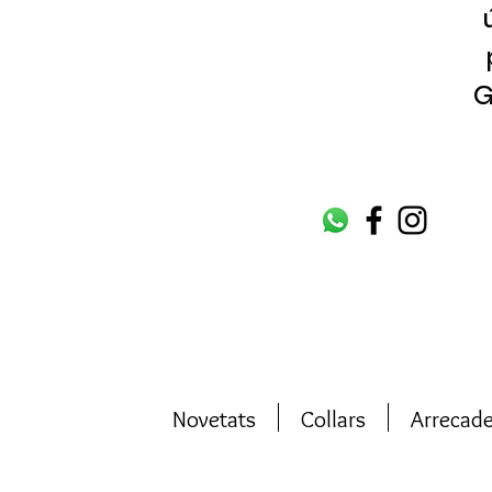
G
Novetats
Collars
Arrecad