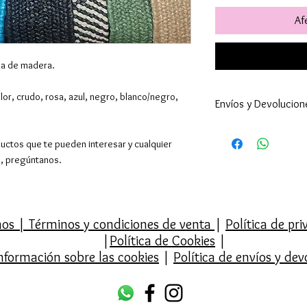
Afe
lla de madera.
or, crudo, rosa, azul, negro, blanco/negro,
Envíos y Devolucion
Enviamos a todo 
ductos que te pueden interesar y cualquier
24-48h (excepto 
o, pregúntanos.
son superiores ).
por supuesto hac
El envío es gratu
superiores a 39€,
mos
|
Términos y condiciones de venta
|
Política de pr
Europa y resto d
|
Política de Cookies
|
También tenemos 
nformación sobre las cookies
|
Política de envíos y dev
en Barcelona en C
entregarán los pe
Contactaremos co