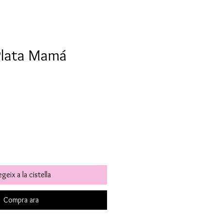
 Plata Mamá
geix a la cistella
Compra ara