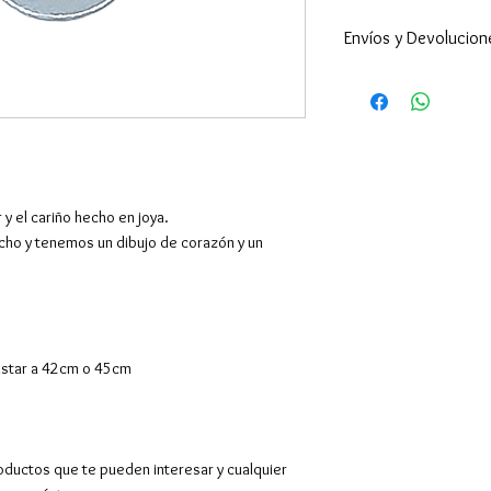
Envíos y Devolucion
Enviamos a todo 
24-48h (excepto 
son superiores ).
por supuesto hac
El envío es gratu
superiores a 39€,
 y el cariño hecho en joya.
Europa y resto de
cho y tenemos un dibujo de corazón y un
También tenemos 
en Barcelona en C
entregarán los pe
Contactaremos co
ustar a 42cm o 45cm
hora de 10.00 a 1
pedido mínimo.
Devoluciones y c
desde la recepció
oductos que te pueden interesar y cualquier
Para más información,