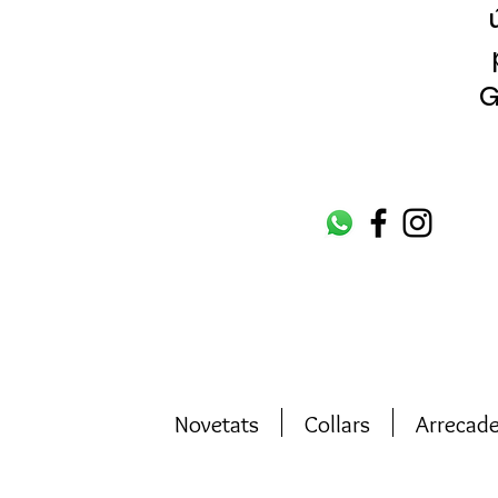
G
Novetats
Collars
Arrecad