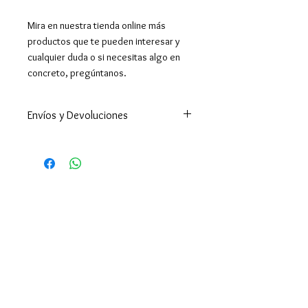
Mira en nuestra tienda online más
productos que te pueden interesar y
cualquier duda o si necesitas algo en
concreto, pregúntanos.
Envíos y Devoluciones
Este producto como lo
tenemos que hacer
especialmente para ti, lo
enviaremos máximo en 5 días
hábiles.
Enviamos a todo el mundo. A
España península en 24-48h
(excepto Ceuta y Melilla que los
tiempos son superiores ).
Enviamos a Canarias y Baleares. Y
por supuesto hacemos envíos