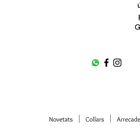
G
Novetats
Collars
Arrecad