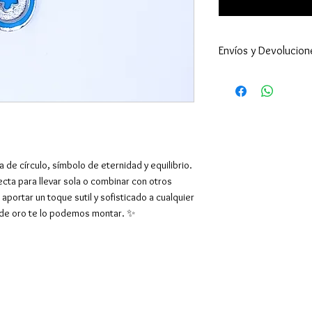
Envíos y Devolucion
Enviamos a todo 
24-48h (excepto 
son superiores ).
por supuesto hac
El envío es gratu
superiores a 39€,
 de círculo, símbolo de eternidad y equilibrio.
Europa y resto de
fecta para llevar sola o combinar con otros
También tenemos 
a aportar un toque sutil y sofisticado a cualquier
1-Recoger el Pe
o de oro te lo podemos montar. ✨
con C/Sibelius. S
mañana de lunes 
vosotros para con
el día. Y el coste
2-Recoger el ped
en la Calle de Ca