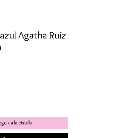
r azul Agatha Ruiz
a
geix a la cistella