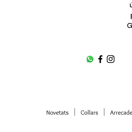
G
Novetats
Collars
Arrecad