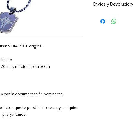
Envíos y Devolucion
Enviamos a todo 
24-48h (excepto 
son superiores ).
por supuesto hac
El envío es gratu
atten S14AFY01P original.
superiores a 39€,
Europa y resto de
alizado
También tenemos 
ga 70cm y medida corta 50cm
en Barcelona en C
entregarán los pe
Contactaremos co
hora de 10.00 a 1
a y con la documentación pertinente.
pedido mínimo.
oductos que te pueden interesar y cualquier
Devoluciones y c
o, pregúntanos.
desde la recepció
Para más información,
de
Envíos
y
Cambios 