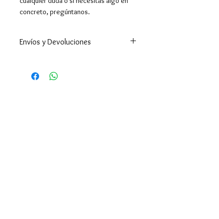
cualquier duda o si necesitas algo en
concreto, pregúntanos.
Envíos y Devoluciones
Enviamos a todo el mundo. A
España península en 24-48h
(excepto Ceuta y Melilla que los
tiempos son superiores ).
Enviamos a Canarias y Baleares. Y
por supuesto hacemos envíos
internacionales.
El envío es gratuito en España por
compras superiores a 39€,
Portugal superior a 50€ y en
Europa y resto del mundo
superior a 90€.
También tenemos dos puntos de
entrega :