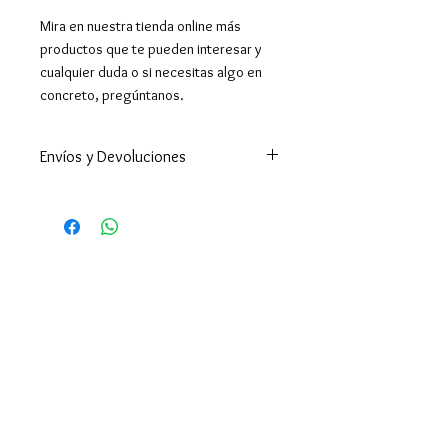
Mira en nuestra tienda online más
productos que te pueden interesar y
cualquier duda o si necesitas algo en
concreto, pregúntanos.
Envíos y Devoluciones
Enviamos a todo el mundo. A
España península en 24-48h
(excepto Ceuta y Melilla que los
tiempos son superiores ).
Enviamos a Canarias y Baleares. Y
por supuesto hacemos envíos
internacionales.
El envío es gratuito en España por
compras superiores a 39€,
Portugal superior a 50€ y en
Europa y resto del mundo