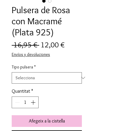
Pulsera de Rosa
con Macramé
(Plata 925)
Preu
Preu
 16,95 € 
12,00 €
normal
d'oferta
Envíos y devoluciones
Tipo pulsera
*
Quantitat
*
Afegeix a la cistella