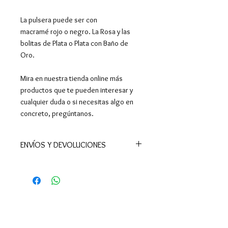
La pulsera puede ser con
macramé rojo o negro. La Rosa y las
bolitas de Plata o Plata con Baño de
Oro.
Mira en nuestra tienda online más
productos que te pueden interesar y
cualquier duda o si necesitas algo en
concreto, pregúntanos.
ENVÍOS Y DEVOLUCIONES
📦Realizamos envíos a todo el
mundo.
En España península el plazo de
entrega es de 24-48 h (excepto
Ceuta y Melilla, donde los tiempos
son superiores). También enviamos a