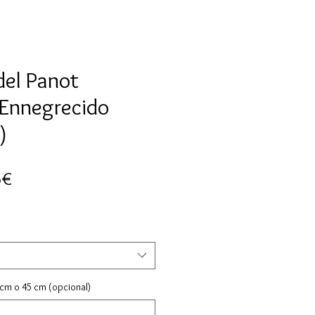
del Panot
Ennegrecido
)
Preu
5€
d'oferta
 cm o 45 cm (opcional)