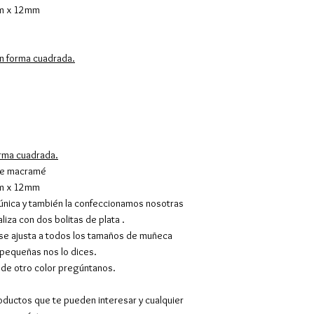
mm x 12mm
Europa y resto de
También tenemos 
1-Recoger el Pe
n forma cuadrada.
con C/Sibelius. S
mañana de lunes 
vosotros para con
el día. Y el coste
2-Recoger el ped
en la Calle de Ca
orma cuadrada.
10.30 a 13.30 y 
 de macramé
10.30 a 14.00 ( j
mm x 12mm
enviaremos mail 
es única y también la confeccionamos nosotras
el pedido. Y el co
liza con dos bolitas de plata .
mínimo.
 se ajusta a todos los tamaños de muñeca
3-Recoger el pe
 pequeñas nos lo dices.
 de otro color pregúntanos.
por la mañana en 
la Quintana o cua
oductos que te pueden interesar y cualquier
contactando por 