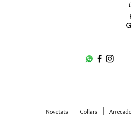
G
Novetats
Collars
Arrecad