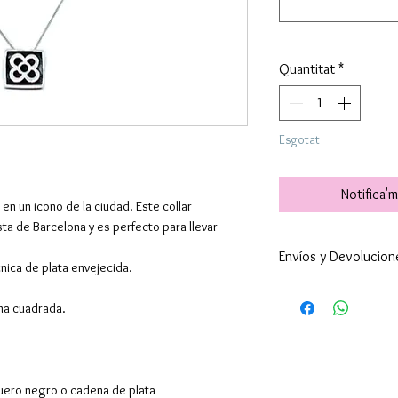
Quantitat
*
Esgotat
Notifica'm
 en un icono de la ciudad. Este collar
ta de Barcelona y es perfecto para llevar
Envíos y Devolucion
nica de plata envejecida.
Enviamos a todo 
rma cuadrada.
24-48h (excepto 
son superiores ).
por supuesto hac
El envío es gratu
 cuero negro o cadena de plata
superiores a 39€,