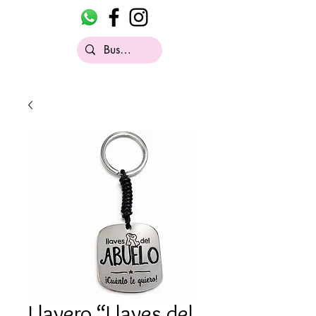
Llavero “Llaves del