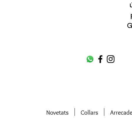
G
Novetats
Collars
Arrecad