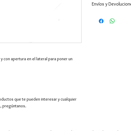
Envíos y Devolucion
Enviamos a todo 
24-48h (excepto 
son superiores ).
por supuesto hac
Devoluciones y c
desde la recepció
El envío es gratu
y con apertura en el lateral para poner un
superiores a 50€
150€.
Para más información,
de
Envíos
y
Cambios
oductos que te pueden interesar y cualquier
o, pregúntanos.