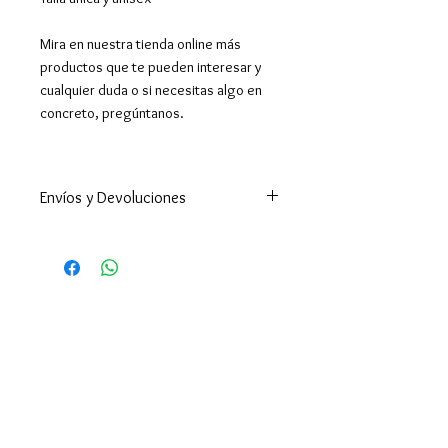
Mira en nuestra tienda online más
productos que te pueden interesar y
cualquier duda o si necesitas algo en
concreto, pregúntanos.
Envíos y Devoluciones
Enviamos a todo el mundo. A
España península en 24-48h
(excepto Ceuta y Melilla que los
tiempos son superiores ).
Enviamos a Canarias y Baleares. Y
por supuesto hacemos envíos
internacionales.
Devoluciones y cambios dentro
de los 14 días desde la recepción