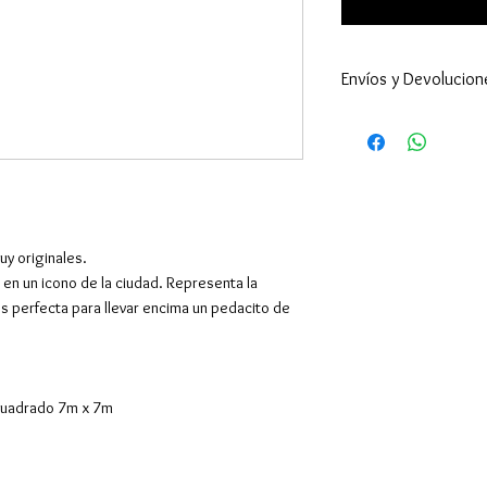
Envíos y Devolucion
Enviamos a todo 
24-48h (excepto 
son superiores ).
por supuesto hac
El envío es gratu
superiores a 39€,
uy originales.
Europa y resto de
 en un icono de la ciudad. Representa la
También tenemos 
s perfecta para llevar encima un pedacito de
1-Recoger el Pe
con C/Sibelius. S
mañana de lunes 
vosotros para con
 cuadrado 7m x 7m
el día. Y el coste
2-Recoger el ped
en la Calle de Ca