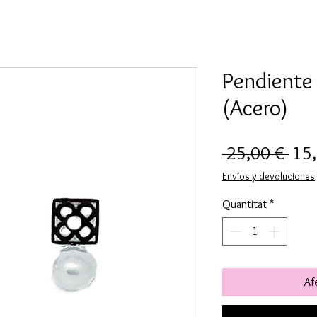
Pendiente 
(Acero)
Pre
 25,00 € 
15
nor
Envíos y devoluciones
Quantitat
*
Afe