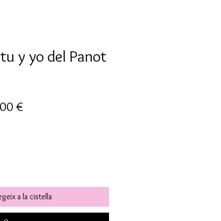
tu y yo del Panot
u
Preu
,00 €
mal
d'oferta
geix a la cistella