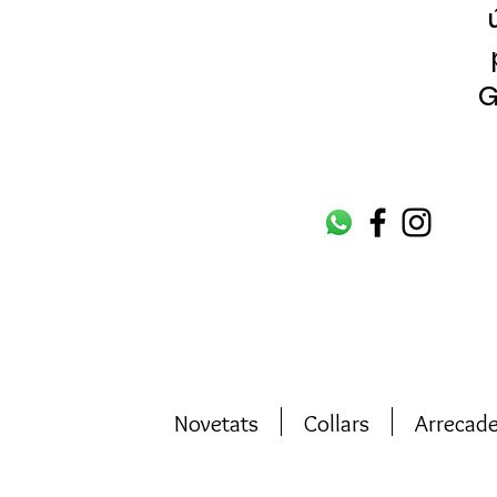
G
Novetats
Collars
Arrecad