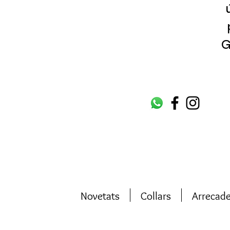
G
Novetats
Collars
Arrecad