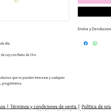
Envíos y Devolucion
Enviamos a todo 
da día.
24-48h (excepto 
son superiores ).
ta de Ley con Baño de Oro
por supuesto hac
El envío es gratu
superiores a 39€,
Europa y resto de
oductos que te pueden interesar y cualquier
También tenemos 
o, pregúntanos.
1-Recoger el Pe
con C/Sibelius. S
mañana de lunes 
vosotros para con
mos
|
Términos y condiciones de venta
|
Política de pr
el día. Y el coste