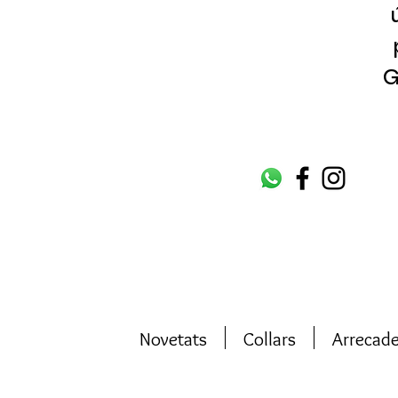
G
Novetats
Collars
Arrecad