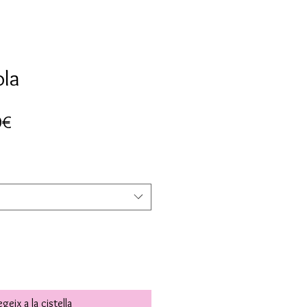
ola
Preu
0€
d'oferta
geix a la cistella