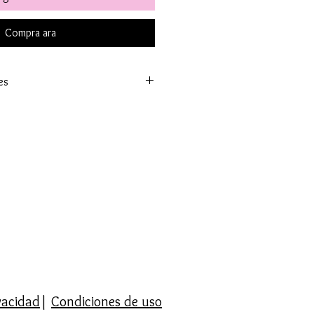
Compra ara
es
el mundo. A España península en
Ceuta y Melilla que los tiempos
 Enviamos a Canarias y Baleares. Y
emos envíos internacionales.
ito en España por compras
 Portugal superior a 50€ y en
l mundo superior a 90€.
cuatro puntos de entrega :
dido en Barcelona
en C/Mallorca
e entregará el pedido por la
a jueves. Contactaremos con
cretar la hora de 9.00 a 14.00 y
ivacidad
|
Condiciones de uso
 será gratis y sin pedido mínimo.