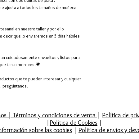
liza con dos bolitas de plata .
Barcelona
 se ajusta a todos los tamaños de muñeca
C/ Mallorca con C/
Entrega por la ma
Contactaremos co
esanal en nuestro taller y por ello
(de 9:00 a 14:00
re decir que lo enviaremos en 5 días hábiles
Sant Feliu de Ll
C/ Can Calders 1
De lunes a viern
an cuidadosamente envueltos y listos para
20:00.
 que tanto mereces.💗
Sábados de 10:30
la tarde cerrado).
oductos que te pueden interesar y cualquier
Te enviaremos un 
o, pregúntanos.
para recoger.
Montmeló
Viernes por la ma
mos
|
Términos y condiciones de venta
|
Política de pr
Plaza de la Quinta
|
Política de Cookies
|
También se puede 
nformación sobre las cookies
|
Política de envíos y dev
contactando por
Vilanova del Vall