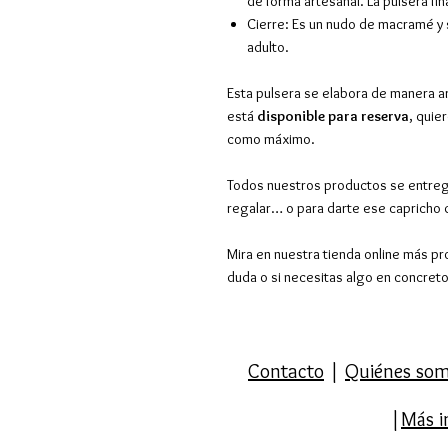
de forma artesanal. La pulsera fina
Cierre: Es un nudo de macramé y
adulto.
Esta pulsera se elabora de manera art
está
disponible para reserva
, quie
como máximo.
Todos nuestros productos se entreg
regalar… o para darte ese capricho
Mira en nuestra tienda online más pr
duda o si necesitas algo en concret
Contacto
|
Quiénes so
|
Más i