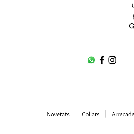
G
Novetats
Collars
Arrecad