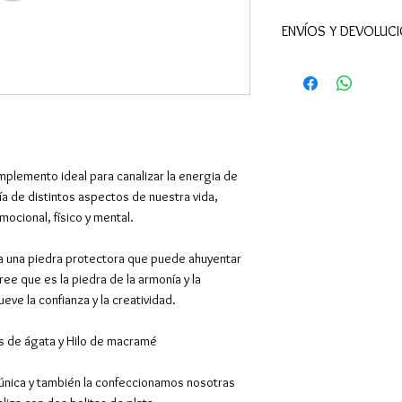
ENVÍOS Y DEVOL
Este producto c
especialmente p
5 días hábiles.
📦Realizamos env
En España penínsu
48 h (excepto Ceu
mplemento ideal para canalizar la energia de
son superiores). 
ía de distintos aspectos de nuestra vida,
Baleares, así com
mocional, físico y mental.
mundo.
a una piedra protectora que puede ahuyentar
El envío es gratu
ree que es la piedra de la armonía y la
• En España a part
ueve la confianza y la creatividad.
• En Portugal a pa
• En Europa y res
as de ágata y Hilo de macramé
📍Puntos de rec
También puedes r
es única y también la confeccionamos nosotras
en uno de nuestr