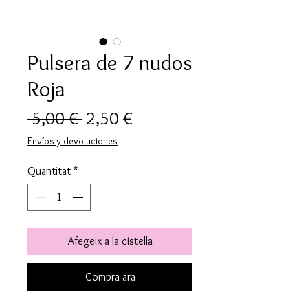
Pulsera de 7 nudos
Roja
Preu
Preu
 5,00 € 
2,50 €
normal
d'oferta
Envíos y devoluciones
Quantitat
*
Afegeix a la cistella
Compra ara