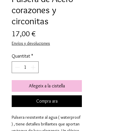
corazones y
circonitas
Price
17,00 €
Envíos y devoluciones
Quantitat
*
Afegeix a la cistella
Compra ara
Pulsera resistente al agua ( waterproof
) , tiene detalles brillantes que aportan
un toque de luz y elegancia. Un clásico