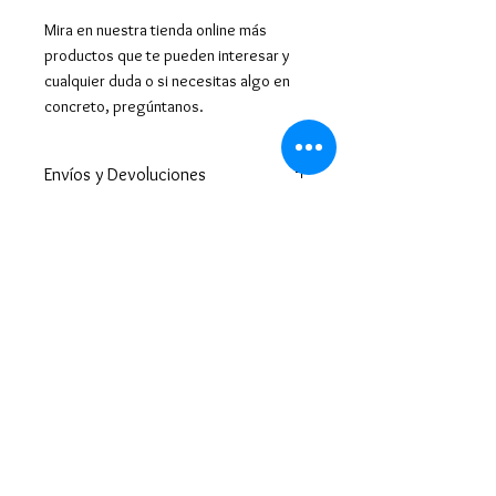
Mira en nuestra tienda online más
productos que te pueden interesar y
cualquier duda o si necesitas algo en
concreto, pregúntanos.
Envíos y Devoluciones
Este producto como lo
tenemos que hacer
especialmente para ti, lo
enviaremos máximo en 10 días
hábiles.
Enviamos a todo el mundo. A
España península en 24-48h
(excepto Ceuta y Melilla que los
tiempos son superiores ).
Enviamos a Canarias y Baleares. Y
por supuesto hacemos envíos