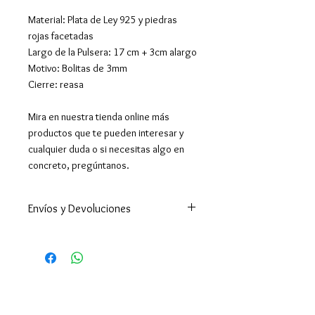
Material: Plata de Ley 925 y piedras
rojas facetadas
Largo de la Pulsera: 17 cm + 3cm alargo
Motivo: Bolitas de 3mm
Cierre: reasa
Mira en nuestra tienda online más
productos que te pueden interesar y
cualquier duda o si necesitas algo en
concreto, pregúntanos.
Envíos y Devoluciones
Enviamos a todo el mundo. A
España península en 24-48h
(excepto Ceuta y Melilla que los
tiempos son superiores ).
Enviamos a Canarias y Baleares. Y