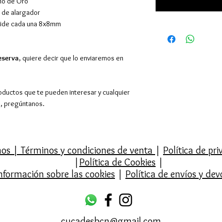
año de Oro
m de alargador
 mide cada una 8x8mm
eserva
, quiere decir que lo enviaremos en
oductos que te pueden interesar y cualquier
o, pregúntanos.
mos
|
Términos y condiciones de venta
|
Política de pr
|
Política de Cookies
|
nformación sobre las cookies
|
Política de envíos y dev
cucadesbcn@gmail.com