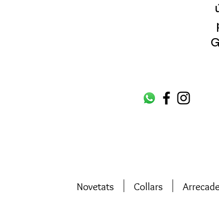
G
Novetats
Collars
Arrecad