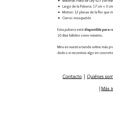
Material: Plata de Ley 925 con B
Largo de la Pulsera: 17 cm + 3 c
Motivo: 12 placas de la flor que
Cierre: mosquetón
Esta pulsera está
disponible para r
10 días hábiles como máximo.
Mira en nuestra tienda online más pr
duda o si necesitas algo en concret
Contacto
|
Quiénes so
|
Más i