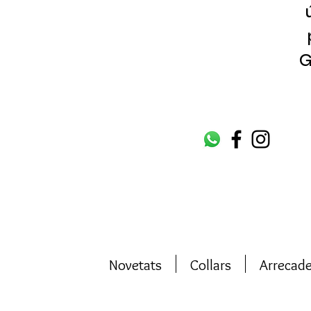
G
Novetats
Collars
Arrecad