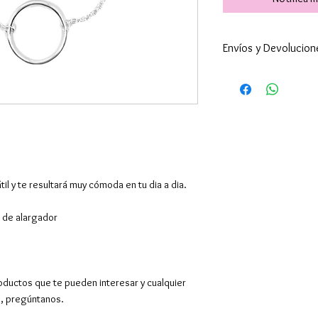
Envíos y Devolucion
Enviamos a todo 
24-48h (excepto 
son superiores ).
por supuesto hac
El envío es gratu
superiores a 39€,
Europa y resto de
átil y te resultará muy cómoda en tu dia a dia.
También tenemos 
en Barcelona en C
 de alargador
entregarán los pe
Contactaremos co
hora de 10.00 a 1
pedido mínimo.
oductos que te pueden interesar y cualquier
Devoluciones y c
o, pregúntanos.
desde la recepció