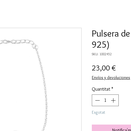
Pulsera de
925)
SKU: 1002452
Price
23,00 €
Envíos y devoluciones
Quantitat
*
Esgotat
Notifica'm