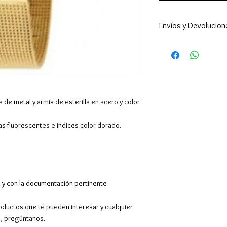
Envíos y Devolucion
Enviamos a todo 
24-48h (excepto 
son superiores ).
por supuesto hac
El envío es gratu
 de metal y armis de esterilla en acero y color
superiores a 39€,
Europa y resto de
as fluorescentes e índices color dorado.
También tenemos 
en Barcelona en C
entregarán los pe
Contactaremos co
hora de 10.00 a 1
ca y con la documentación pertinente
pedido mínimo.
Devoluciones y c
oductos que te pueden interesar y cualquier
desde la recepció
o, pregúntanos.