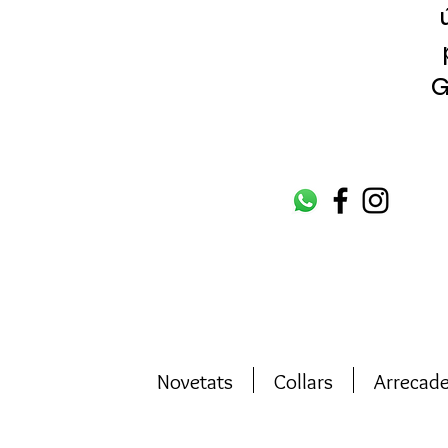
G
Novetats
Collars
Arrecad