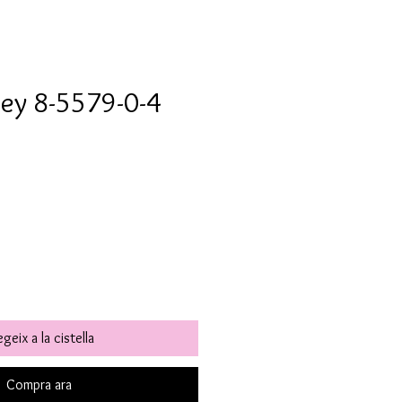
ley 8-5579-0-4
geix a la cistella
Compra ara