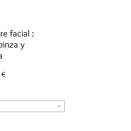
e facial :
pinza y
a
Preu
 €
al
d'oferta