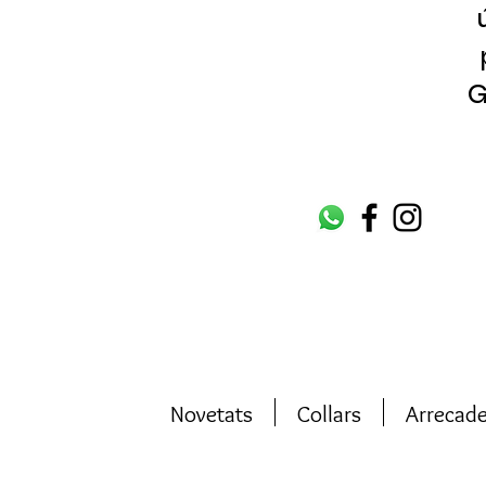
G
Novetats
Collars
Arrecad