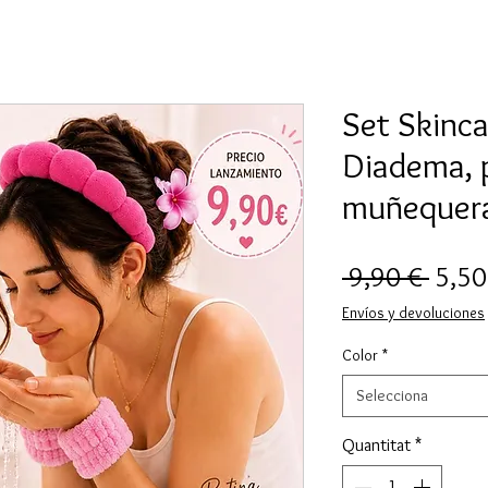
Set Skincar
Diadema, 
muñequer
Preu
 9,90 € 
5,50
norm
Envíos y devoluciones
Color
*
Selecciona
Quantitat
*