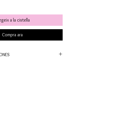
geix a la cistella
Compra ara
UCIONES
 a todo el mundo.
el plazo de entrega es de 24-48 h
illa, donde los tiempos son
 enviamos a Canarias y Baleares,
 Europa y resto del mundo.
:
de 39 €
r de 50 €
del mundo a partir de 90 €
da gratuitos