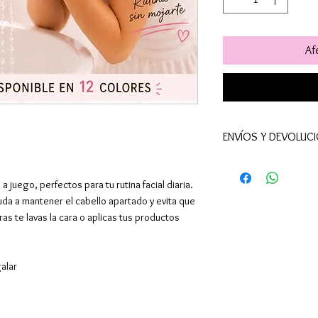
Afe
ENVÍOS Y DEVOL
📦Realizamos envíos
En España península 
 juego, perfectos para tu rutina facial diaria.
(excepto Ceuta y Mel
uda a mantener el cabello apartado y evita que
superiores). También
as te lavas la cara o aplicas tus productos
así como a Portugal,
El envío es gratuito
• En España a partir 
alar
• En Portugal a parti
• En Europa y resto 
📍Puntos de recogi