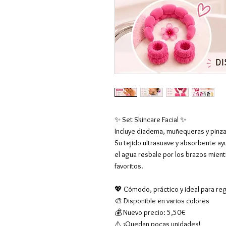
✨ Set Skincare Facial ✨
Incluye diadema, muñequeras y pinza a
Su tejido ultrasuave y absorbente ay
el agua resbale por los brazos mientr
favoritos.
💖 Cómodo, práctico y ideal para reg
🎨 Disponible en varios colores
💰 Nuevo precio: 5,50€
⚠️ ¡Quedan pocas unidades!