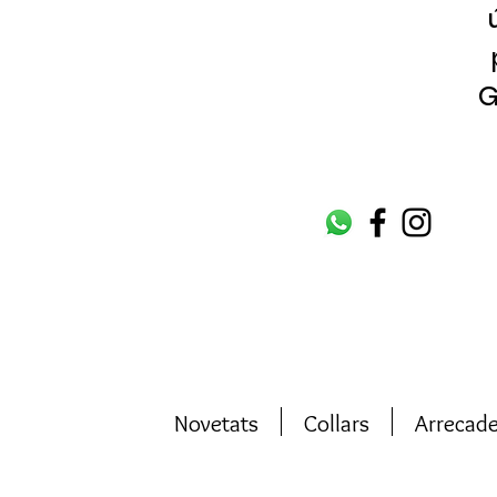
G
Novetats
Collars
Arrecad