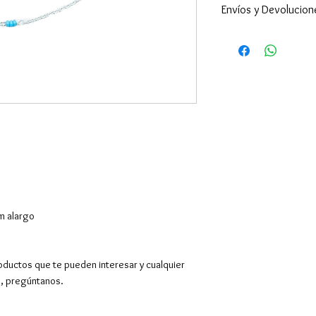
Envíos y Devolucion
Enviamos a todo 
24-48h (excepto 
son superiores ).
por supuesto hac
Devoluciones y c
desde la recepció
El envío es gratu
superiores a 50€
150€.
Para más información,
de
Envíos
y
Cambios
cm alargo
oductos que te pueden interesar y cualquier
o, pregúntanos.