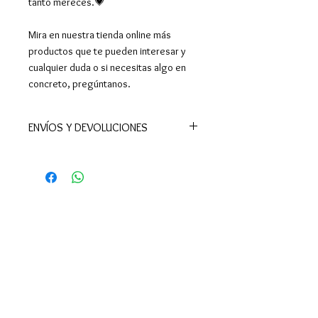
tanto mereces.💗
Mira en nuestra tienda online más
productos que te pueden interesar y
cualquier duda o si necesitas algo en
concreto, pregúntanos.
ENVÍOS Y DEVOLUCIONES
📦Realizamos envíos a todo el
mundo.
En España península el plazo de
entrega es de 24-48 h (excepto
Ceuta y Melilla, donde los tiempos
son superiores). También enviamos a
Canarias y Baleares, así como a
Portugal, Europa y resto del mundo.
El envío es gratuito:
• En España a partir de 39 €